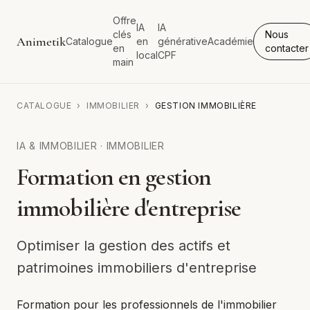
Offre
IA
IA
clés
Nous
Animetik
Catalogue
en
générative
Académie
en
contacter
local
CPF
main
CATALOGUE
›
IMMOBILIER
›
GESTION IMMOBILIÈRE
IA & IMMOBILIER
·
IMMOBILIER
Formation en gestion
immobilière d'entreprise
Optimiser la gestion des actifs et
patrimoines immobiliers d'entreprise
Formation pour les professionnels de l'immobilier