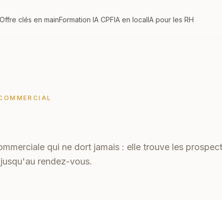
Offre clés en main
Formation IA CPF
IA en local
IA pour les RH
COMMERCIAL
mmerciale qui ne dort jamais : elle trouve les prospects
 jusqu'au rendez-vous.