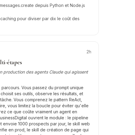
 messages.create depuis Python et Node.js
caching pour diviser par dix le coût des
2h
ti-étapes
en production des agents Claude qui agissent
u parcours. Vous passez du prompt unique
choisit ses outils, observe les résultats, et
a tâche. Vous comprenez le pattern ReAct,
re, vous limitez la boucle pour éviter qu'elle
urez ce que coûte vraiment un agent en
usinessDigital ouvrent le module : le pipeline
et envoie 1000 prospects par jour, le skill web
rifie en prod, le skill de création de page qui