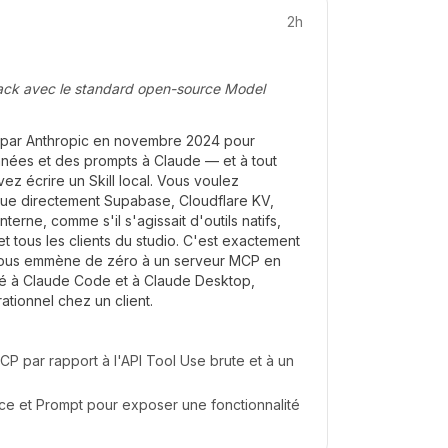
2h
ack avec le standard open-source Model
é par Anthropic en novembre 2024 pour
nnées et des prompts à Claude — et à tout
z écrire un Skill local. Vous voulez
que directement Supabase, Cloudflare KV,
nterne, comme s'il s'agissait d'outils natifs,
et tous les clients du studio. C'est exactement
vous emmène de zéro à un serveur MCP en
é à Claude Code et à Claude Desktop,
rationnel chez un client.
P par rapport à l'API Tool Use brute et à un
rce et Prompt pour exposer une fonctionnalité