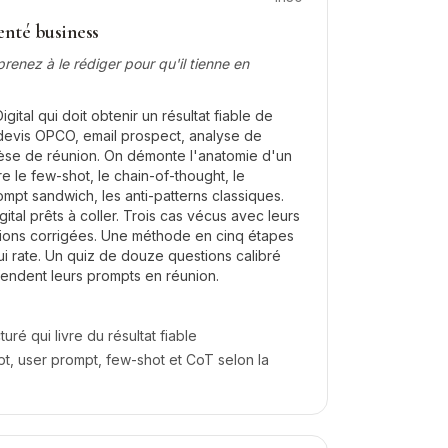
nté business
renez à le rédiger pour qu'il tienne en
gital qui doit obtenir un résultat fiable de
: devis OPCO, email prospect, analyse de
thèse de réunion. On démonte l'anatomie d'un
 le few-shot, le chain-of-thought, le
ompt sandwich, les anti-patterns classiques.
ital prêts à coller. Trois cas vécus avec leurs
rsions corrigées. Une méthode en cinq étapes
 rate. Un quiz de douze questions calibré
fendent leurs prompts en réunion.
ré qui livre du résultat fiable
t, user prompt, few-shot et CoT selon la