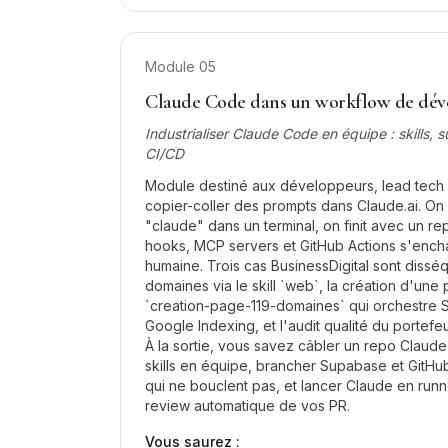
Module
05
Claude Code dans un workflow de dé
Industrialiser Claude Code en équipe : skills,
CI/CD
Module destiné aux développeurs, lead tech 
copier-coller des prompts dans Claude.ai. On 
"claude" dans un terminal, on finit avec un re
hooks, MCP servers et GitHub Actions s'encha
humaine. Trois cas BusinessDigital sont dissé
domaines via le skill `web`, la création d'une
`creation-page-119-domaines` qui orchestre
Google Indexing, et l'audit qualité du portefe
À la sortie, vous savez câbler un repo Claud
skills en équipe, brancher Supabase et GitHu
qui ne bouclent pas, et lancer Claude en runn
review automatique de vos PR.
Vous saurez :