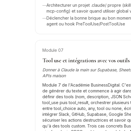
—
Architecturer un projet .claude/ propre (skil
mcp-config) et savoir quand utiliser global 
—
Déclencher la bonne brique au bon moment :
agent ou hook PreToolUse/PostToolUse
Module
07
Tool use et intégrations avec vos outils
Donner à Claude la main sur Supabase, Sheets,
APIs maison
Module 7 de l'Académie BusinessDigital. C'es
de générer du texte et commence à agir dans
définir des tools (nom, description, JSON Sch
tool_use puis tool_result, orchestrer plusieurs 
entre tool_choice auto, any, tool ou none, éc
intégrer Slack, GitHub, Supabase, Google Shee
sécuriser les actions destructrices et savoir
qu'à des tools custom. Trois cas concrets Busi