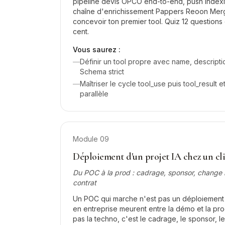
pipeline devis OPCO end-to-end, push Index
chaîne d'enrichissement Pappers Reoon Mergo
concevoir ton premier tool. Quiz 12 question
cent.
Vous saurez :
—
Définir un tool propre avec name, descript
Schema strict
—
Maîtriser le cycle tool_use puis tool_result e
parallèle
Module
09
Déploiement d'un projet IA chez un cl
Du POC à la prod : cadrage, sponsor, chang
contrat
Un POC qui marche n'est pas un déploiement r
en entreprise meurent entre la démo et la pro
pas la techno, c'est le cadrage, le sponsor,