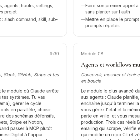
ls, agents, hooks, settings,
—
Faire son premier appel à
vs projet
sans planter sur l auth
 slash command, skill, sub-
—
Mettre en place le prompt 
prompts répétés
1h30
Module
08
Agents et workflows mul
 Slack, GitHub, Stripe et tes
Concevoir, mesurer et tenir 
en boucle
t le module où Claude arrête
Le module le plus avancé d
 tes systèmes. Tu vas
aux agents : Claude planifie, 
ema), gérer le cycle
enchaîne jusqu'à terminer l
tools en parallèle, choisir
vous gérez l'état et la mémoi
rire des schémas défensifs,
parte en vrille, et vous mes
ts, Stripe et Notion,
production. Trois cas réels B
 quand passer à MCP plutôt
emailing qui scrape, vérifie 
nessDigital à l'appui :
qui modifie un repo Git et vé