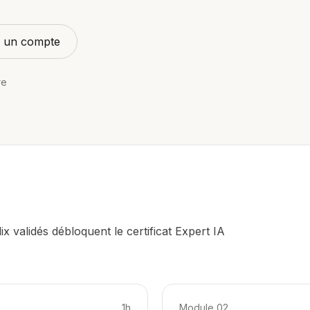
jà un compte
re
x validés débloquent le certificat Expert IA
1h
Module
02