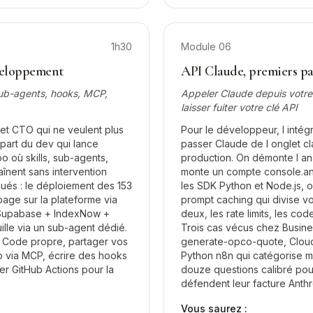
1h30
Module
06
veloppement
API Claude, premiers pa
 sub-agents, hooks, MCP,
Appeler Claude depuis votr
laisser fuiter votre clé API
et CTO qui ne veulent plus
Pour le développeur, l intégr
part du dev qui lance
passer Claude de l onglet c
po où skills, sub-agents,
production. On démonte l a
înent sans intervention
monte un compte console.ant
qués : le déploiement des 153
les SDK Python et Node.js, o
 page sur la plateforme via
prompt caching qui divise vos
 Supabase + IndexNow +
deux, les rate limits, les cod
uille via un sub-agent dédié.
Trois cas vécus chez Busine
e Code propre, partager vos
generate-opco-quote, Cloud
b via MCP, écrire des hooks
Python n8n qui catégorise mi
er GitHub Actions pour la
douze questions calibré pou
défendent leur facture Anthr
Vous saurez :