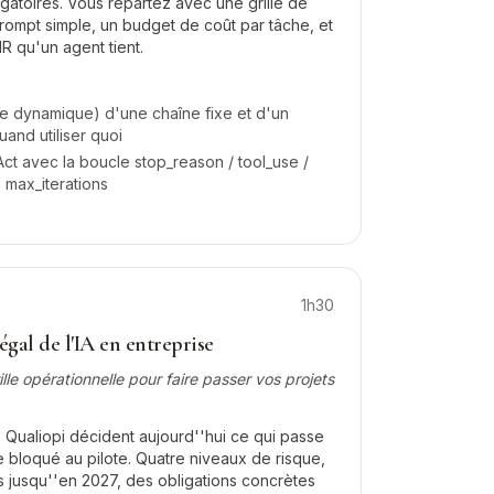
gatoires. Vous repartez avec une grille de
rompt simple, un budget de coût par tâche, et
R qu'un agent tient.
le dynamique) d'une chaîne fixe et d'un
uand utiliser quoi
ct avec la boucle stop_reason / tool_use /
u max_iterations
1h30
gal de l'IA en entreprise
ille opérationnelle pour faire passer vos projets
re Qualiopi décident aujourd''hui ce qui passe
e bloqué au pilote. Quatre niveaux de risque,
s jusqu''en 2027, des obligations concrètes