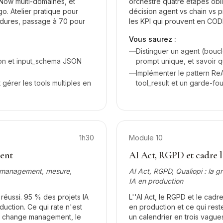
Now multi-domaines, et
orchestre quatre étapes obli
. Atelier pratique pour
décision agent vs chain vs p
s dures, passage à 70 pour
les KPI qui prouvent en CODI
Vous saurez :
—
Distinguer un agent (bouc
ion et input_schema JSON
prompt unique, et savoir q
—
Implémenter le pattern ReA
t gérer les tools multiples en
tool_result et un garde-fo
1h30
Module
10
ient
AI Act, RGPD et cadre lé
e management, mesure,
AI Act, RGPD, Qualiopi : la gr
IA en production
éussi. 95 % des projets IA
L''AI Act, le RGPD et le cad
duction. Ce qui rate n'est
en production et ce qui rest
 le change management, le
un calendrier en trois vague