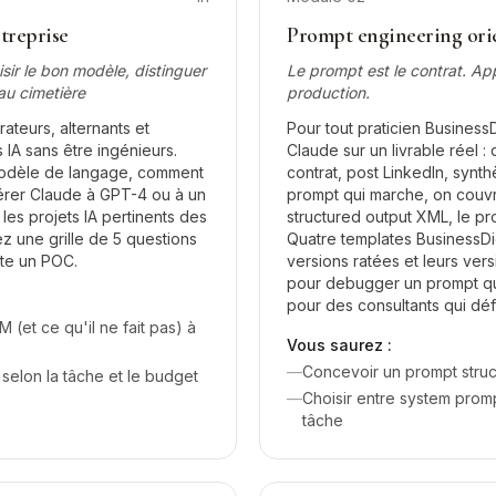
treprise
Prompt engineering orie
ir le bon modèle, distinguer
Le prompt est le contrat. App
au cimetière
production.
ateurs, alternants et
Pour tout praticien BusinessDi
 IA sans être ingénieurs.
Claude sur un livrable réel 
odèle de langage, comment
contrat, post LinkedIn, syn
éférer Claude à GPT-4 ou à un
prompt qui marche, on couvre
 les projets IA pertinents des
structured output XML, le pr
ez une grille de 5 questions
Quatre templates BusinessDig
ite un POC.
versions ratées et leurs ve
pour debugger un prompt qui
pour des consultants qui dé
(et ce qu'il ne fait pas) à
Vous saurez :
—
Concevoir un prompt structu
selon la tâche et le budget
—
Choisir entre system promp
tâche