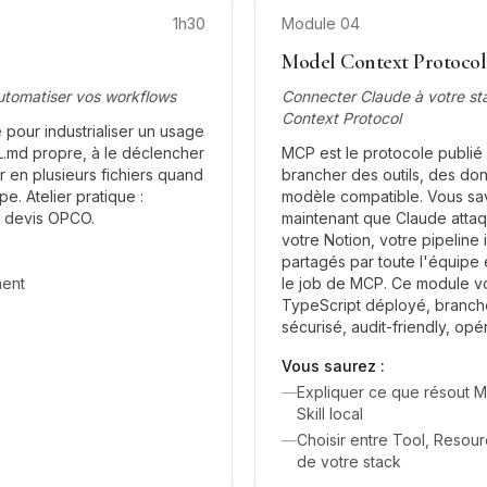
1h30
Module
04
Model Context Protocol
automatiser vos workflows
Connecter Claude à votre st
Context Protocol
 pour industrialiser un usage
L.md propre, à le déclencher
MCP est le protocole publi
er en plusieurs fichiers quand
brancher des outils, des do
e. Atelier pratique :
modèle compatible. Vous save
e devis OPCO.
maintenant que Claude atta
votre Notion, votre pipeline i
partagés par toute l'équipe 
ment
le job de MCP. Ce module 
TypeScript déployé, branch
sécurisé, audit-friendly, opé
Vous saurez :
—
Expliquer ce que résout MC
Skill local
—
Choisir entre Tool, Resou
de votre stack