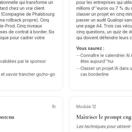
tionnelle qui transforme un
pour les entreprises qui util
ard chez un vrai client.
millions d''euros ou 7 % du 
al (Compagnie de Phalsbourg
classer un projet en cinq min
ma rollback propre). Cinq
passer un audit Qualiopi san
te-Prod. Cinq niveaux
une page A4. Trois cas vécus
uses de contrat à border. Six
cinq questions, un quiz de 
atique pour cadrer votre
qui doivent défendre leurs 
Vous saurez :
—
Connaître le calendrier A
 validées par le sponsor
êtes aujourd''hui
—
Classer un projet IA dans 
 et savoir trancher go/no-go
cas borderline
1h
Module
12
contenu
Maîtriser le prompt eng
Les techniques pour obtenir 