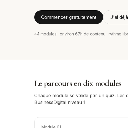
Commencer gratuitement
J'ai dé
44
modules · environ
67
h de contenu · rythme lib
Le parcours en dix modules
Chaque module se valide par un quiz. Les di
BusinessDigital niveau 1.
Module
01