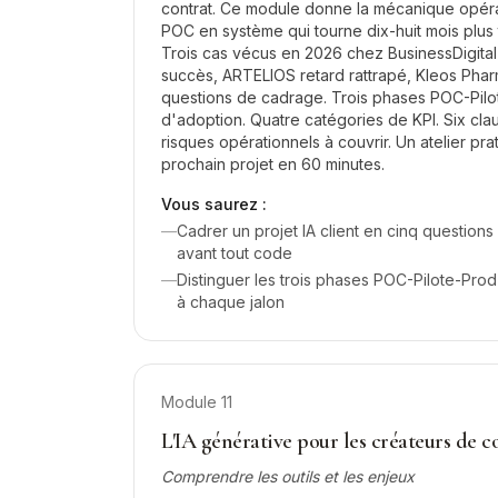
contrat. Ce module donne la mécanique opéra
POC en système qui tourne dix-huit mois plus t
Trois cas vécus en 2026 chez BusinessDigit
succès, ARTELIOS retard rattrapé, Kleos Phar
questions de cadrage. Trois phases POC-Pilo
d'adoption. Quatre catégories de KPI. Six cla
risques opérationnels à couvrir. Un atelier pr
prochain projet en 60 minutes.
Vous saurez :
—
Cadrer un projet IA client en cinq questions
avant tout code
—
Distinguer les trois phases POC-Pilote-Prod
à chaque jalon
Module
11
L'IA générative pour les créateurs de 
Comprendre les outils et les enjeux